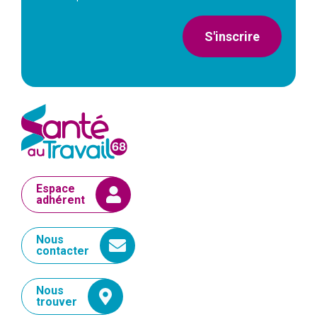
S'inscrire
Espace
adhérent
Nous
contacter
Nous
trouver