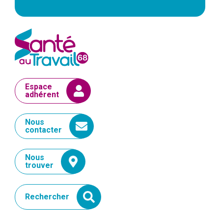
Espace
adhérent
Nous
contacter
Nous
trouver
Rechercher