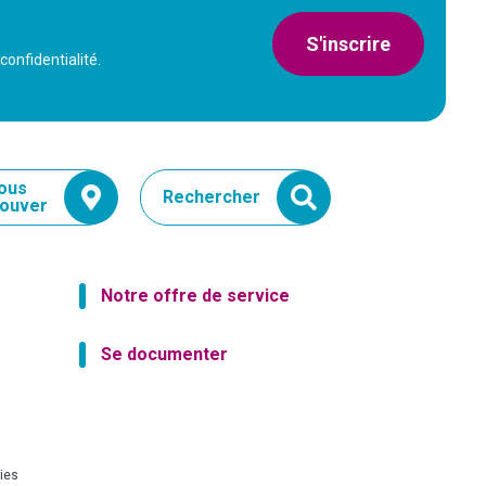
S'inscrire
confidentialité.
ous
Rechercher
rouver
Notre offre de service
Se documenter
ies