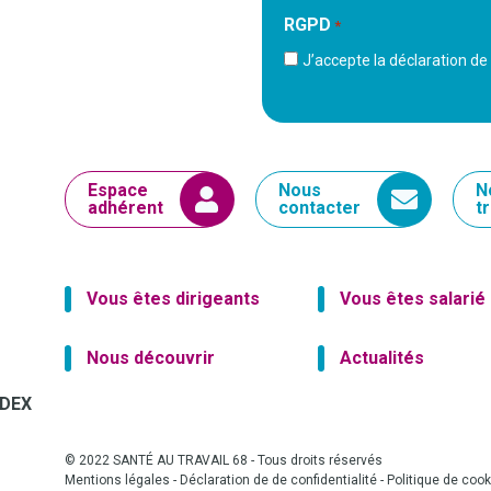
RGPD
*
J’accepte la déclaration de 
Espace
Nous
N
adhérent
contacter
t
Vous êtes dirigeants
Vous êtes salarié
Nous découvrir
Actualités
EDEX
© 2022 SANTÉ AU TRAVAIL 68 - Tous droits réservés
Mentions légales
-
Déclaration de de confidentialité
-
Politique de cook