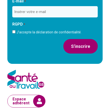
E-mail
*
RGPD
*
J’accepte la déclaration de confidentialité.
S'inscrire
Espace
adhérent