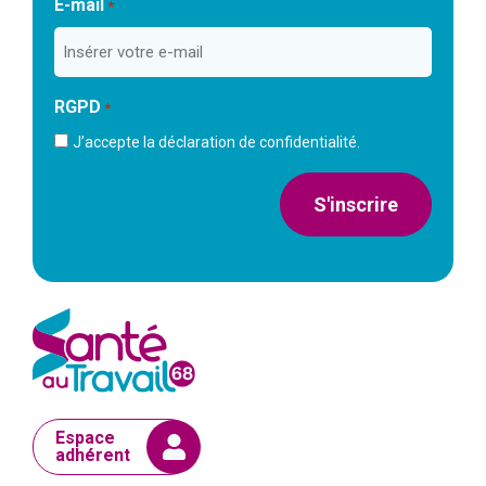
E-mail
*
RGPD
*
J’accepte la déclaration de confidentialité.
S'inscrire
Espace
adhérent